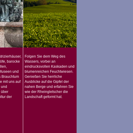
trizierhäuser,
Folgen Sie dem Weg des
höfe, barocke
Wassers, vorbei an
len,
eindrucksvollen Kaskaden und
 Museen und
blumenreichen Feuchtwiesen.
s Brauchtum
Genießen Sie herrliche
e mit uns auf
Ausblicke auf die Gipfel der
r und
nahen Berge und erfahren Sie
 über
wie der Rheingletscher die
ltur der
Landschaft geformt hat.