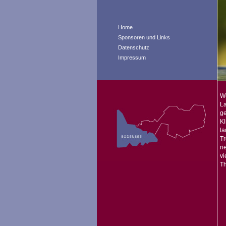
Home
Sponsoren und Links
Datenschutz
Impressum
W
La
g
Kl
la
Tr
ri
vi
Th