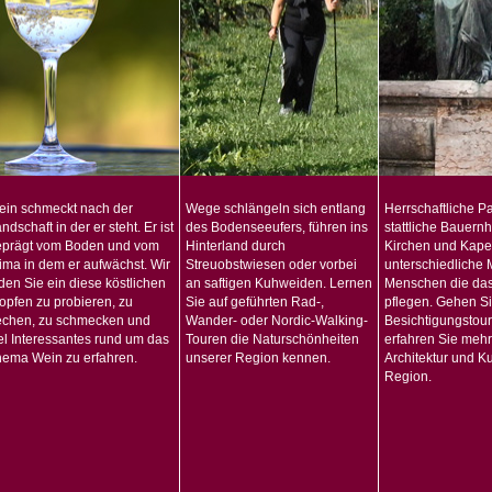
ein schmeckt nach der
Wege schlängeln sich entlang
Herrschaftliche Pa
ndschaft in der er steht. Er ist
des Bodenseeufers, führen ins
stattliche Bauern
eprägt vom Boden und vom
Hinterland durch
Kirchen und Kapel
ima in dem er aufwächst. Wir
Streuobstwiesen oder vorbei
unterschiedliche
den Sie ein diese köstlichen
an saftigen Kuhweiden. Lernen
Menschen die da
opfen zu probieren, zu
Sie auf geführten Rad-,
pflegen. Gehen Si
echen, zu schmecken und
Wander- oder Nordic-Walking-
Besichtigungstou
el Interessantes rund um das
Touren die Naturschönheiten
erfahren Sie mehr
ema Wein zu erfahren.
unserer Region kennen.
Architektur und Ku
Region.