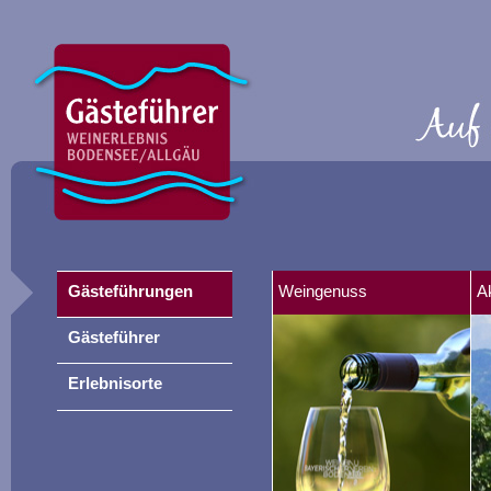
Gästeführungen
Weingenuss
A
Gästeführer
Erlebnisorte