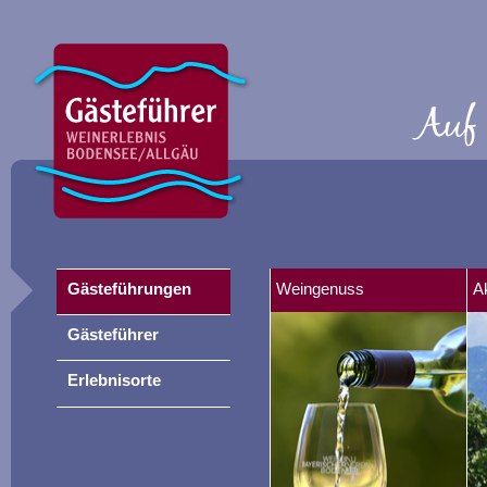
Gästeführungen
Weingenuss
A
Gästeführer
Erlebnisorte