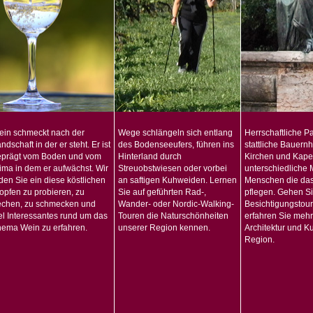
ein schmeckt nach der
Wege schlängeln sich entlang
Herrschaftliche Pa
ndschaft in der er steht. Er ist
des Bodenseeufers, führen ins
stattliche Bauern
eprägt vom Boden und vom
Hinterland durch
Kirchen und Kapel
ima in dem er aufwächst. Wir
Streuobstwiesen oder vorbei
unterschiedliche
den Sie ein diese köstlichen
an saftigen Kuhweiden. Lernen
Menschen die da
opfen zu probieren, zu
Sie auf geführten Rad-,
pflegen. Gehen Si
echen, zu schmecken und
Wander- oder Nordic-Walking-
Besichtigungstou
el Interessantes rund um das
Touren die Naturschönheiten
erfahren Sie mehr
ema Wein zu erfahren.
unserer Region kennen.
Architektur und Ku
Region.