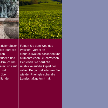
trizierhäuser,
Folgen Sie dem Weg des
höfe, barocke
Wassers, vorbei an
len,
eindrucksvollen Kaskaden und
 Museen und
blumenreichen Feuchtwiesen.
s Brauchtum
Genießen Sie herrliche
e mit uns auf
Ausblicke auf die Gipfel der
r und
nahen Berge und erfahren Sie
 über
wie der Rheingletscher die
ltur der
Landschaft geformt hat.