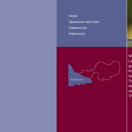
Home
Sponsoren und Links
Datenschutz
Impressum
W
La
g
Kl
la
Tr
ri
vi
Th