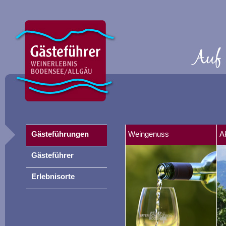
Gästeführungen
Weingenuss
A
Gästeführer
Erlebnisorte