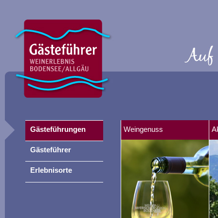
Gästeführungen
Weingenuss
A
Gästeführer
Erlebnisorte