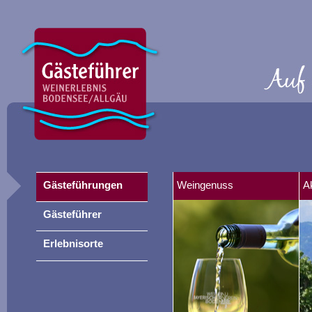
Gästeführungen
Weingenuss
A
Gästeführer
Erlebnisorte