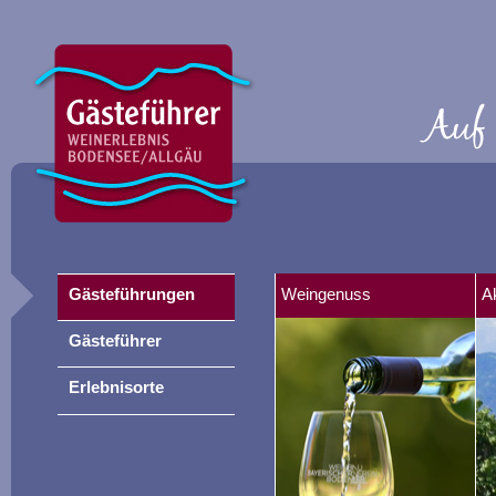
Gästeführungen
Weingenuss
A
Gästeführer
Erlebnisorte