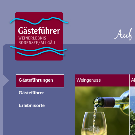
Gästeführungen
Weingenuss
A
Gästeführer
Erlebnisorte