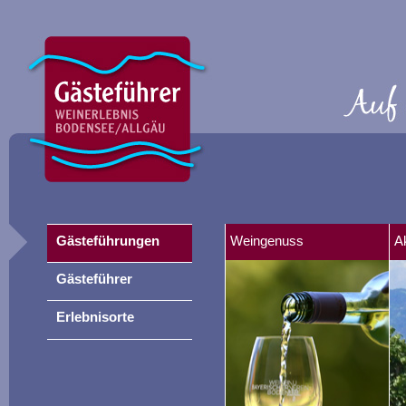
Gästeführungen
Weingenuss
A
Gästeführer
Erlebnisorte