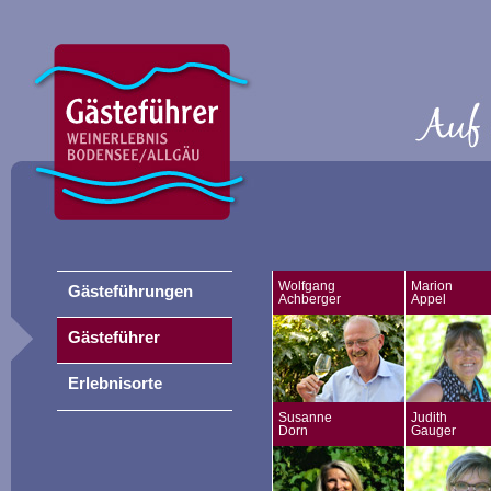
Wolfgang
Marion
Gästeführungen
Achberger
Appel
Gästeführer
Erlebnisorte
Susanne
Judith
Dorn
Gauger