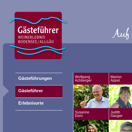
Wolfgang
Marion
Gästeführungen
Achberger
Appel
Gästeführer
Erlebnisorte
Susanne
Judith
Dorn
Gauger