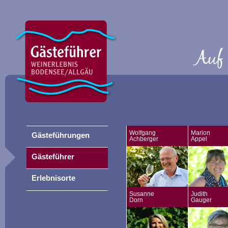
Wolfgang
Marion
Gästeführungen
Achberger
Appel
Gästeführer
Erlebnisorte
Susanne
Judith
Dorn
Gauger