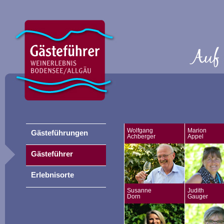
Wolfgang
Marion
Gästeführungen
Achberger
Appel
Gästeführer
Erlebnisorte
Susanne
Judith
Dorn
Gauger