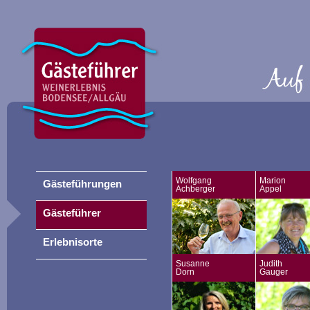
Wolfgang
Marion
Gästeführungen
Achberger
Appel
Gästeführer
Erlebnisorte
Susanne
Judith
Dorn
Gauger