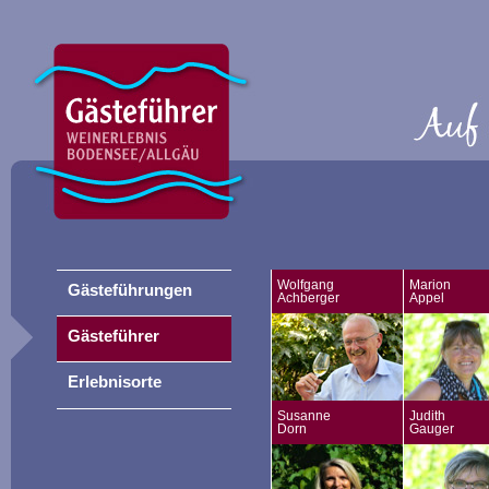
Wolfgang
Marion
Gästeführungen
Achberger
Appel
Gästeführer
Erlebnisorte
Susanne
Judith
Dorn
Gauger