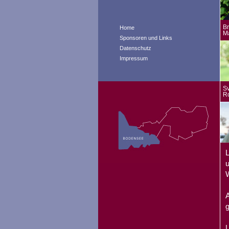
Br
Home
M
Sponsoren und Links
Datenschutz
Impressum
Sv
R
L
u
W
A
g
U