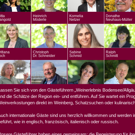
itta
Heinrich
Kornelia
Donathe
angold
Möderle
Netzer
Neuhaus-Müller
itlana
Christoph
Sabine
Ralph
och
Dr. Schneider
Schmid
Schmitt
assen Sie sich von den Gästeführern „Weinerlebnis Bodensee/Allgä
nd die Schätze der Region ein- und entführen. Auf Sie wartet ein Pro
einverkostungen direkt im Weinberg, Schatzsuchen oder kulinarisc
uch internationale Gäste sind uns herzlich willkommen und werden i
eführt, wie in englisch, französisch, italienisch oder russisch.
nsere Gästeführer haben eines gemeinsam: die Begeisterung für ih