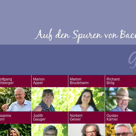
olfgang
Marion
Marion
Richard
chberger
Appel
Bruckmann
Brög
usanne
Judith
Norbert
Gustav
orn
Gauger
Geiser
Kärner