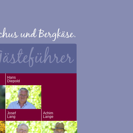
Hans
Diepold
Josef
Achim
Lang
Lange