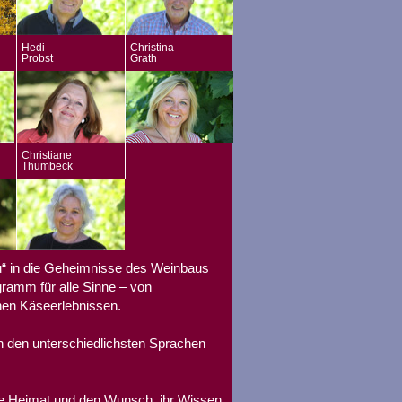
Hedi
Christina
Probst
Grath
Christiane
Thumbeck
u“ in die Geheimnisse des Weinbaus
gramm für alle Sinne – von
hen Käseerlebnissen.
n den unterschiedlichsten Sprachen
re Heimat und den Wunsch, ihr Wissen