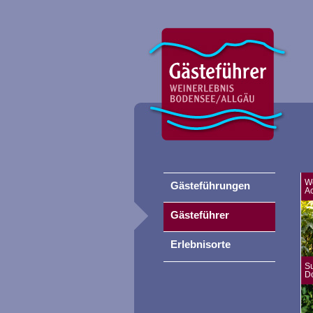
W
Gästeführungen
A
Gästeführer
Erlebnisorte
S
D