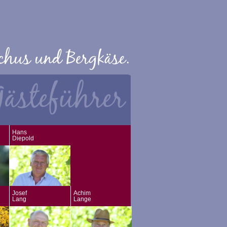
Hans
Diepold
Josef
Achim
Lang
Lange