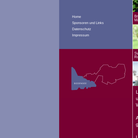
Br
Home
M
Sponsoren und Links
Datenschutz
Impressum
Sv
R
L
u
W
A
g
U