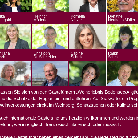
itta
Heinrich
Kornelia
Donathe
angold
Möderle
Netzer
Neuhaus-Müller
itlana
Christoph
Sabine
Ralph
och
Dr. Schneider
Schmid
Schmitt
assen Sie sich von den Gästeführern „Weinerlebnis Bodensee/Allgä
nd die Schätze der Region ein- und entführen. Auf Sie wartet ein Pro
einverkostungen direkt im Weinberg, Schatzsuchen oder kulinarisc
uch internationale Gäste sind uns herzlich willkommen und werden i
eführt, wie in englisch, französisch, italienisch oder russisch.
nsere Gästeführer haben eines gemeinsam: die Begeisterung für ih