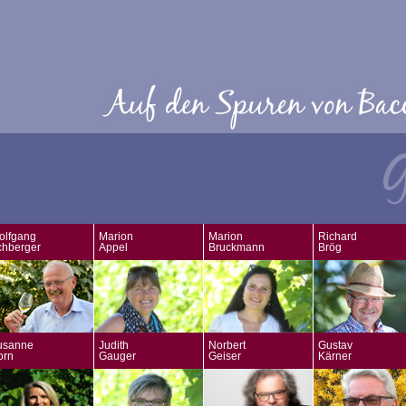
olfgang
Marion
Marion
Richard
chberger
Appel
Bruckmann
Brög
usanne
Judith
Norbert
Gustav
orn
Gauger
Geiser
Kärner