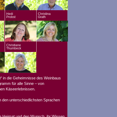
Hedi
Christina
Probst
Grath
Christiane
Thumbeck
u“ in die Geheimnisse des Weinbaus
gramm für alle Sinne – von
hen Käseerlebnissen.
n den unterschiedlichsten Sprachen
re Heimat und den Wunsch, ihr Wissen