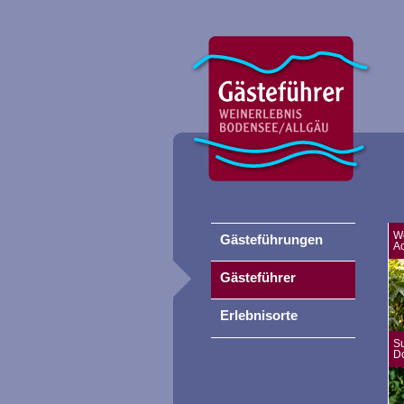
W
Gästeführungen
A
Gästeführer
Erlebnisorte
S
D