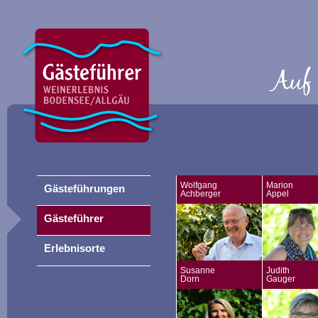
Wolfgang
Marion
Gästeführungen
Achberger
Appel
Gästeführer
Erlebnisorte
Susanne
Judith
Dorn
Gauger