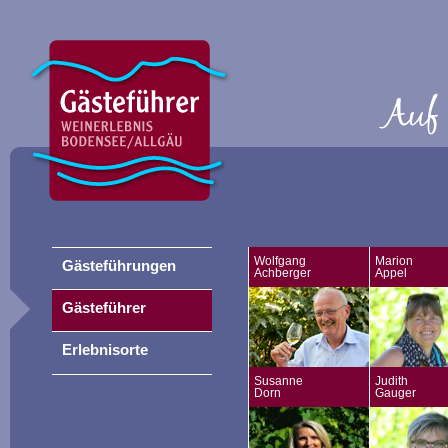
Wolfgang
Marion
Gästeführungen
Achberger
Appel
Gästeführer
Erlebnisorte
Susanne
Judith
Dorn
Gauger