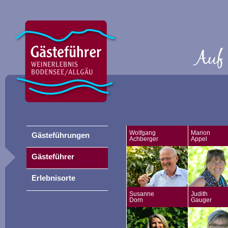
Wolfgang
Marion
Gästeführungen
Achberger
Appel
Gästeführer
Erlebnisorte
Susanne
Judith
Dorn
Gauger