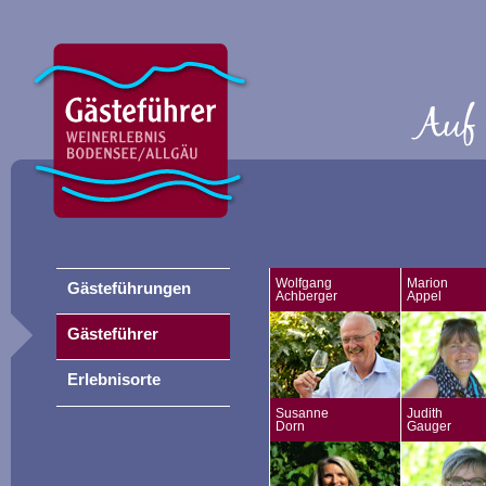
Wolfgang
Marion
Gästeführungen
Achberger
Appel
Gästeführer
Erlebnisorte
Susanne
Judith
Dorn
Gauger