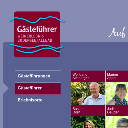
Wolfgang
Marion
Gästeführungen
Achberger
Appel
Gästeführer
Erlebnisorte
Susanne
Judith
Dorn
Gauger