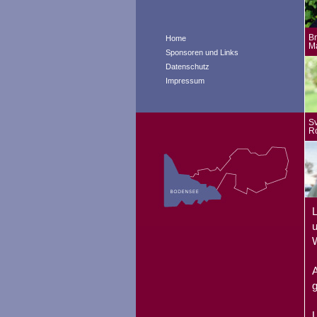
Br
Home
M
Sponsoren und Links
Datenschutz
Impressum
Sv
R
L
u
W
A
g
U