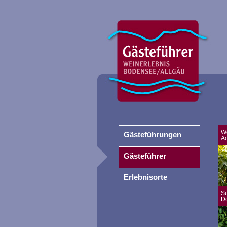
W
Gästeführungen
A
Gästeführer
Erlebnisorte
S
D