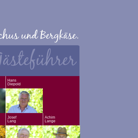
Hans
Diepold
Josef
Achim
Lang
Lange