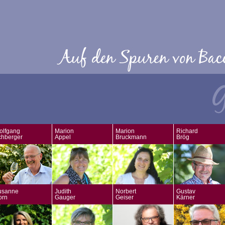
olfgang
Marion
Marion
Richard
chberger
Appel
Bruckmann
Brög
usanne
Judith
Norbert
Gustav
orn
Gauger
Geiser
Kärner