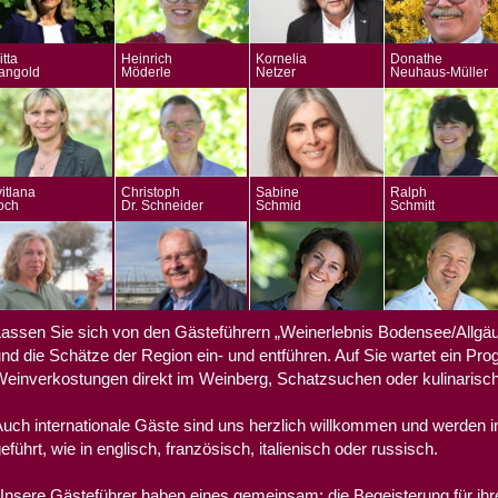
itta
Heinrich
Kornelia
Donathe
angold
Möderle
Netzer
Neuhaus-Müller
itlana
Christoph
Sabine
Ralph
och
Dr. Schneider
Schmid
Schmitt
assen Sie sich von den Gästeführern „Weinerlebnis Bodensee/Allgä
nd die Schätze der Region ein- und entführen. Auf Sie wartet ein Pro
einverkostungen direkt im Weinberg, Schatzsuchen oder kulinarisc
uch internationale Gäste sind uns herzlich willkommen und werden i
eführt, wie in englisch, französisch, italienisch oder russisch.
nsere Gästeführer haben eines gemeinsam: die Begeisterung für ih