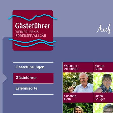
Wolfgang
Marion
Gästeführungen
Achberger
Appel
Gästeführer
Erlebnisorte
Susanne
Judith
Dorn
Gauger