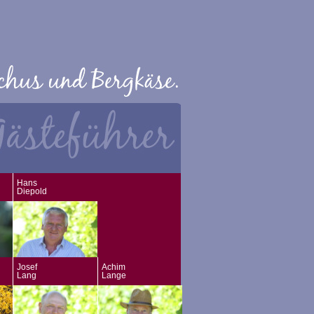
Hans
Diepold
Josef
Achim
Lang
Lange