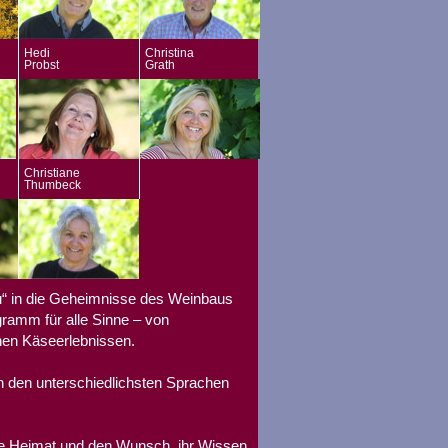
Hedi
Christina
Probst
Grath
Christiane
Thumbeck
u“ in die Geheimnisse des Weinbaus
gramm für alle Sinne – von
hen Käseerlebnissen.
n den unterschiedlichsten Sprachen
re Heimat und den Wunsch, ihr Wissen