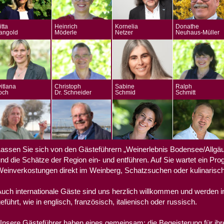
itta
Heinrich
Kornelia
Donathe
angold
Möderle
Netzer
Neuhaus-Müller
itlana
Christoph
Sabine
Ralph
och
Dr. Schneider
Schmid
Schmitt
assen Sie sich von den Gästeführern „Weinerlebnis Bodensee/Allgä
nd die Schätze der Region ein- und entführen. Auf Sie wartet ein Pro
einverkostungen direkt im Weinberg, Schatzsuchen oder kulinarisc
uch internationale Gäste sind uns herzlich willkommen und werden i
eführt, wie in englisch, französisch, italienisch oder russisch.
nsere Gästeführer haben eines gemeinsam: die Begeisterung für ih