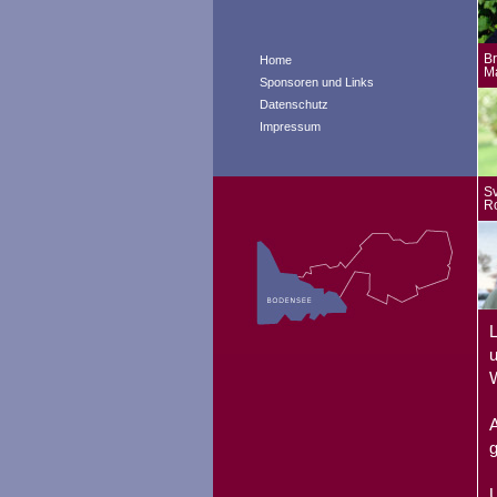
Br
Home
M
Sponsoren und Links
Datenschutz
Impressum
Sv
R
L
u
W
A
g
U