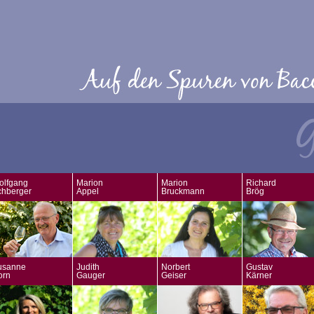
olfgang
Marion
Marion
Richard
chberger
Appel
Bruckmann
Brög
usanne
Judith
Norbert
Gustav
orn
Gauger
Geiser
Kärner