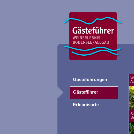
W
Gästeführungen
A
Gästeführer
Erlebnisorte
S
D