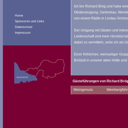
Ich bin Richard Brög und habe ein
Obsterzeugung, Gartenbau, Weinb
Home
von einem Rädle in Lindau-Schönau 
Sponsoren und Links
Datenschutz
Der Umgang mit Gästen und interes
Impressum
Leidenschaft und mein Herzblut is
dabei zu vermitteln, sehe ich als G
Einer fröhlichen, weinseliger Gru
Brotzeit in unserer alten Hütte un
Gästeführungen von Richard Brö
Weingenuss
Weinbergführ
Beschreibung
:
Zum Start unserer Wanderung tr
Weinbaugeschichte, Entstehung
Drumherum.
Ein herrlicher Ausblick vom We
Dorfgeschichte von Schönau run