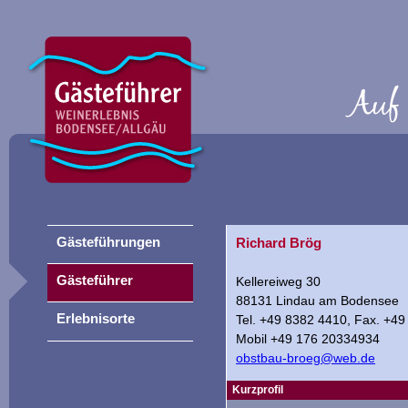
Gästeführungen
Richard Brög
Gästeführer
Kellereiweg 30
88131 Lindau am Bodensee
Erlebnisorte
Tel. +49 8382 4410, Fax. +4
Mobil +49 176 20334934
obstbau-broeg@web.de
Kurzprofil