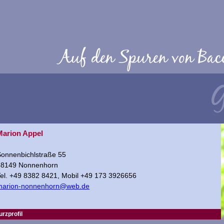
Marion Appel
onnenbichlstraße 55
88149 Nonnenhorn
el. +49 8382 8421, Mobil +49 173 3926656
marion-nonnenhorn@web.de
urzprofil