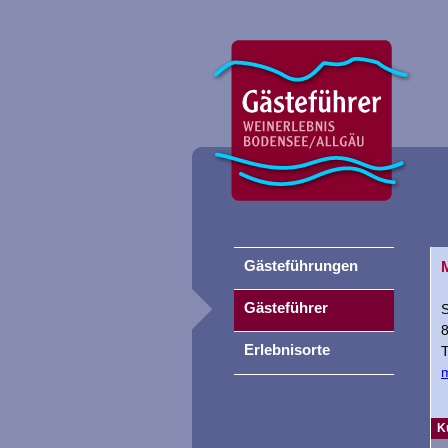
Gästeführungen
Gästeführer
S
Erlebnisorte
T
K