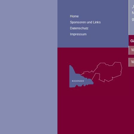
„
N
Home
g
Sponsoren und Links
Datenschutz
Impressum
G
W
W