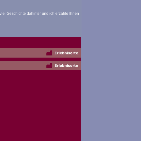
viel Geschichte dahinter und ich erzähle Ihnen
mpressionen
mpressionen
itterung