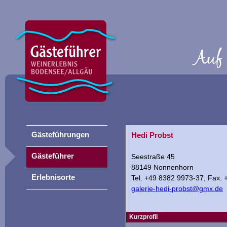
Gästeführungen
Hedi Probst
Gästeführer
Seestraße 45
88149 Nonnenhorn
Erlebnisorte
Tel. +49 8382 9973-37, Fax.
galerie-hedi-probst@gmx.de
Kurzprofil