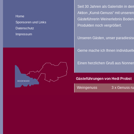
Seit 30 Jahren als Galeristin in 
Aktion „Kunst-Genuss“ mit unsere
Home
Gästeführerin Weinerlebnis Boden
Sponsoren und Links
Produkten noch vergrößert.
Datenschutz
Impressum
Unseren Gästen, unser paradiesisc
Gerne mache ich Ihnen individuell
Einen herzlichen Gruß aus Nonnen
Gästeführungen von Hedi Probst
Weingenuss
3 x Genuss r
Beschreibung
:
Station 1) Nonnenhorner Torkel
Geschichte und Geschichten ru
(und natürlich auch den Weinba
Station 2) Jakobus-Kapelle
Info über Kapelle und ihre Schä