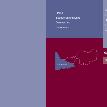
I
Home
F
Sponsoren und Links
J
Datenschutz
F
Impressum
I
G
Na