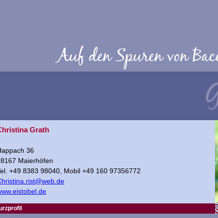
Christina Grath
Happach 36
88167 Maierhöfen
el. +49 8383 98040, Mobil +49 160 97356772
hristina.rist@web.de
ww.eistobel.de
urzprofil