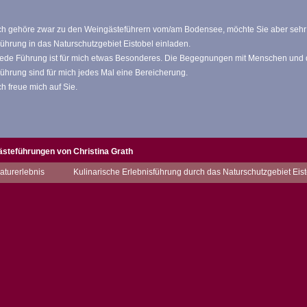
ch gehöre zwar zu den Weingästeführern vom/am Bodensee, möchte Sie aber sehr ge
ührung in das Naturschutzgebiet Eistobel einladen.
ede Führung ist für mich etwas Besonderes. Die Begegnungen mit Menschen und
ührung sind für mich jedes Mal eine Bereicherung.
ch freue mich auf Sie.
ästeführungen von Christina Grath
turerlebnis
Kulinarische Erlebnisführung durch das Naturschutzgebiet Eis
Beschreibung
:
I
Naturgenuss für Leib & Seele
Das Naturschutzgebiet Eistobel fasziniert durch seine rauschenden
Wasserfälle und tiefe Strudellöcher, riesige Gesteinsblöcke und gewaltige
Felswände. Sie erleben mit allen Sinnen diese besondere Art der
Gästeführung. Erfahren Sie etwas über die Entstehung des Eistobels, Käse
und Allgäu, Weine vom Bodensee und viele andere wissenswerte, lustige
und interessante Geschichten. In kurzweiligen 3 Std. führe ich Sie durch das
Naturschauspiel Eistobel. Sie werden beeindruckt sein von dem, was Sie
sehen und was Sie verköstigen. Lassen Sie sich überraschen. Das