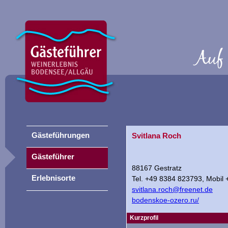
Gästeführungen
Svitlana Roch
Gästeführer
88167 Gestratz
Erlebnisorte
Tel. +49 8384 823793, Mobil
svitlana.roch@freenet.de
bodenskoe-ozero.ru/
Kurzprofil