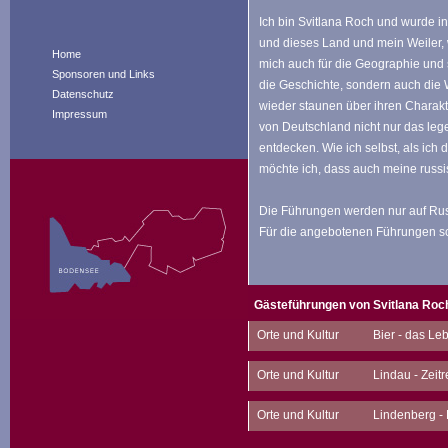
Ich bin Svitlana Roch und wurde i
und dieses Land und mein Weiler, 
Home
mich auch für die Geographie und 
Sponsoren und Links
die Geschichte, sondern auch die 
Datenschutz
wieder staunen über ihren Charakte
Impressum
von Deutschland nicht nur das leg
entdecken. Wie ich selbst, als ic
möchte ich, dass auch meine russi
Die Führungen werden nur auf Rus
Für die angebotenen Führungen sch
Gästeführungen von Svitlana Roc
Orte und Kultur
Bier - das Le
Beschreibung
:
Orte und Kultur
Lindau - Zeit
Erlebnis-Brauereiführung mit Zw
Beschreibung
:
Orte und Kultur
Lindenberg - 
Ebenso wie der Wein, so steht a
Führung durch die Altstadt von 