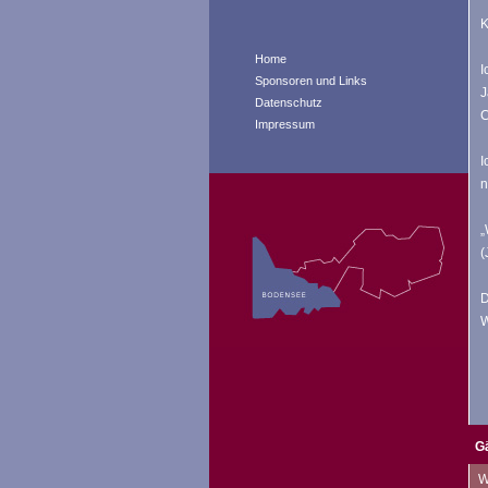
K
Home
I
Sponsoren und Links
J
Datenschutz
C
Impressum
I
n
„
(
D
W
G
W