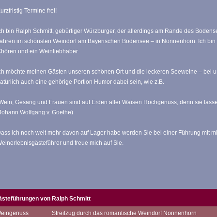
urzfristig Termine frei!
ch bin Ralph Schmitt, gebürtiger Würzburger, der allerdings am Rande des Bodens
ahren im schönsten Weindorf am Bayerischen Bodensee – in Nonnenhorn. Ich bin e
hören und ein Weinliebhaber.
ch möchte meinen Gästen unseren schönen Ort und die leckeren Seeweine – bei 
atürlich auch eine gehörige Portion Humor dabei sein, wie z.B.
Wein, Gesang und Frauen sind auf Erden aller Waisen Hochgenuss, denn sie lass
Johann Wolfgang v. Goethe)
ass ich noch weit mehr davon auf Lager habe werden Sie bei einer Führung mit mir 
einerlebnisgästeführer und freue mich auf Sie.
ästeführungen von Ralph Schmitt
eingenuss
Streifzug durch das romantische Weindorf Nonnenhorn