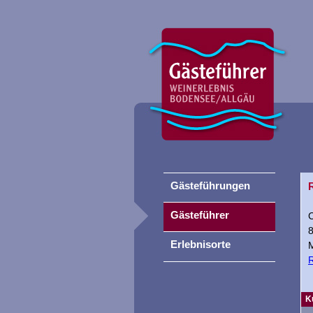
Gästeführungen
Gästeführer
C
Erlebnisorte
R
K