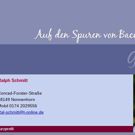
Ralph Schmitt
onrad-Forster-Straße
88149 Nonnenhorn
Mobil 0174 2029556
al-schmitt@t-online.de
urzprofil