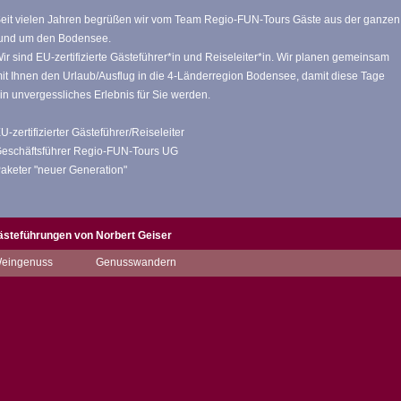
eit vielen Jahren begrüßen wir vom Team Regio-FUN-Tours Gäste aus der ganzen
und um den Bodensee.
ir sind EU-zertifizierte Gästeführer*in und Reiseleiter*in. Wir planen gemeinsam
it Ihnen den Urlaub/Ausflug in die 4-Länderregion Bodensee, damit diese Tage
in unvergessliches Erlebnis für Sie werden.
U-zertifizierter Gästeführer/Reiseleiter
eschäftsführer Regio-FUN-Tours UG
aketer "neuer Generation"
ästeführungen von Norbert Geiser
eingenuss
Genusswandern
Beschreibung
:
I
Gemeinsam wandern wir am See entlang. Erfahren Sie viel zur Region, zur
Natur und den Menschen.
Dabei werden wir aber den „Genuss“ nicht außer Acht lassen. Eine
entspannende Wanderung die Lust auf „mehr“ macht.