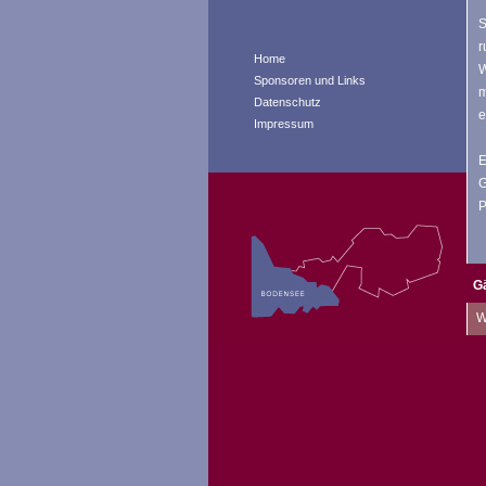
S
r
Home
W
Sponsoren und Links
m
Datenschutz
e
Impressum
E
G
P
G
W