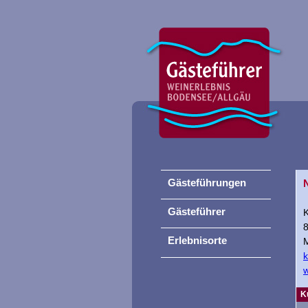
Gästeführungen
Gästeführer
Erlebnisorte
M
k
w
K