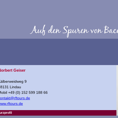
Norbert Geiser
Kälberweidweg 9
88131 Lindau
obil +49 (0) 152 599 188 66
ontakt@rftours.de
ww.rftours.de
urzprofil