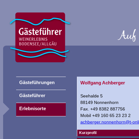
Gästeführungen
Wolfgang Achberger
Gästeführer
Seehalde 5
88149 Nonnenhorn
Erlebnisorte
Fax. +49 8382 887756
Mobil +49 160 65 23 23 2
achberger.nonnenhorn@t-onl
Kurzprofil