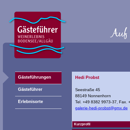
Gästeführungen
Hedi Probst
Gästeführer
Seestraße 45
88149 Nonnenhorn
Erlebnisorte
Tel. +49 8382 9973-37, Fax.
galerie-hedi-probst@gmx.de
Kurzprofil