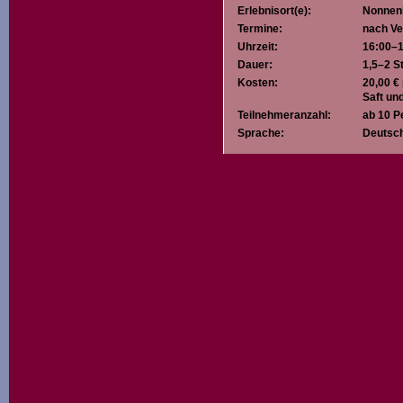
Erlebnisort(e):
Nonnen
Termine:
nach Ve
Uhrzeit:
16:00–1
Dauer:
1,5–2 St
Kosten:
20,00 € 
Saft un
Teilnehmeranzahl:
ab 10 P
Sprache:
Deutsc