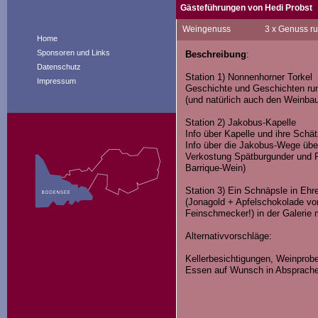
Gästeführungen von Hedi Probst
Seit 30 Jahren als Galeristin in 
Weingenuss
3 x Genuss r
Aktion „Kunst-Genuss“ mit unsere
Home
Gästeführerin Weinerlebnis Boden
Sponsoren und Links
Beschreibung
:
Produkten noch vergrößert.
Datenschutz
Station 1) Nonnenhorner Torkel
Impressum
Geschichte und Geschichten ru
Unseren Gästen, unser paradiesisc
(und natürlich auch den Weinba
Gerne mache ich Ihnen individuell
Station 2) Jakobus-Kapelle
Info über Kapelle und ihre Schä
Info über die Jakobus-Wege übe
Einen herzlichen Gruß aus Nonnen
Verkostung Spätburgunder und 
Barrique-Wein)
Station 3) Ein Schnäpsle in Ehr
(Jonagold + Apfelschokolade vo
Feinschmecker!) in der Galerie
Alternativvorschläge:
Kellerbesichtigungen, Weinprob
Essen auf Wunsch in Absprache 