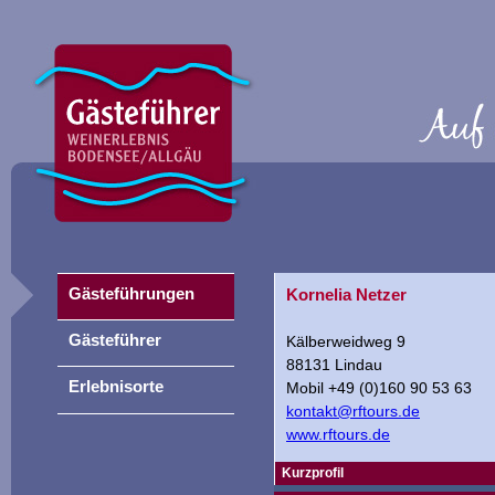
Gästeführungen
Kornelia Netzer
Gästeführer
Kälberweidweg 9
88131 Lindau
Erlebnisorte
Mobil +49 (0)160 90 53 63
kontakt@rftours.de
www.rftours.de
Kurzprofil