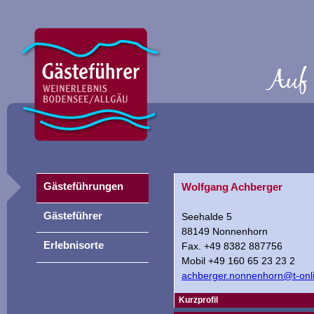
Gästeführungen
Wolfgang Achberger
Gästeführer
Seehalde 5
88149 Nonnenhorn
Erlebnisorte
Fax. +49 8382 887756
Mobil +49 160 65 23 23 2
achberger.nonnenhorn@t-onl
Kurzprofil