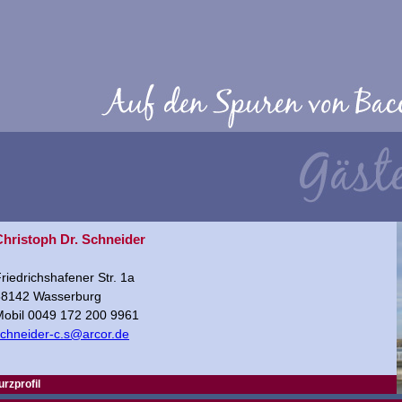
Christoph Dr. Schneider
riedrichshafener Str. 1a
88142 Wasserburg
Mobil 0049 172 200 9961
chneider-c.s@arcor.de
urzprofil