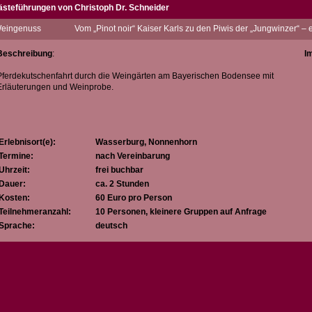
ästeführungen von Christoph Dr. Schneider
ch bin Ingenieur und praktizierender Weintrinker und die Liebe hat mich an den Bo
eingenuss
Vom „Pinot noir“ Kaiser Karls zu den Piwis der „Jungwinzer“ – e
angetrunken“ habe, und die Liebe zum See und seinen Weinen möchte ich gerne 
Beschreibung
:
I
Pferdekutschenfahrt durch die Weingärten am Bayerischen Bodensee mit
Erläuterungen und Weinprobe.
Erlebnisort(e):
Wasserburg, Nonnenhorn
Termine:
nach Vereinbarung
Uhrzeit:
frei buchbar
Dauer:
ca. 2 Stunden
Kosten:
60 Euro pro Person
Teilnehmeranzahl:
10 Personen, kleinere Gruppen auf Anfrage
Sprache:
deutsch