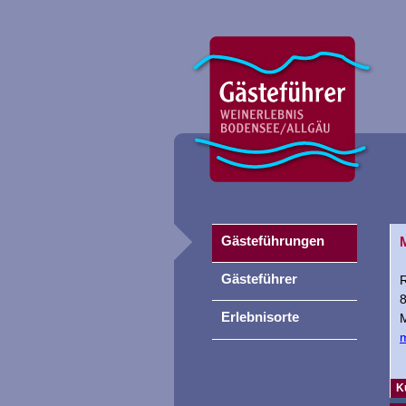
Gästeführungen
Gästeführer
R
Erlebnisorte
M
K