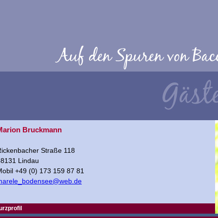
Marion Bruckmann
ickenbacher Straße 118
88131 Lindau
obil +49 (0) 173 159 87 81
marele_bodensee@web.de
urzprofil