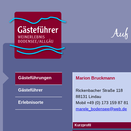
Gästeführungen
Marion Bruckmann
Gästeführer
Rickenbacher Straße 118
88131 Lindau
Erlebnisorte
Mobil +49 (0) 173 159 87 81
marele_bodensee@web.de
Kurzprofil