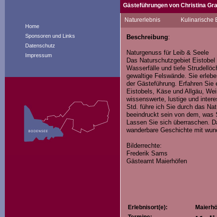
Gästeführungen von Christina Gra
Naturerlebnis
Kulinarische 
Ich gehöre zwar zu den Weingästef
Home
Führung in das Naturschutzgebiet 
Sponsoren und Links
Beschreibung
:
Jede Führung ist für mich etwas
Datenschutz
Führung sind für mich jedes Mal e
Naturgenuss für Leib & Seele
Impressum
Das Naturschutzgebiet Eistobel 
Ich freue mich auf Sie.
Wasserfälle und tiefe Strudellöc
gewaltige Felswände. Sie erlebe
der Gästeführung. Erfahren Sie
Eistobels, Käse und Allgäu, We
wissenswerte, lustige und inter
Std. führe ich Sie durch das Na
beeindruckt sein von dem, was 
Lassen Sie sich überraschen. Da
wanderbare Geschichte mit wund
Bilderrechte:
Frederik Sams
Gästeamt Maierhöfen
Erlebnisort(e):
Maierhö