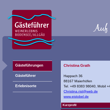
Gästeführungen
Christina Grath
Gästeführer
Happach 36
88167 Maierhöfen
Erlebnisorte
Tel. +49 8383 98040, Mobil 
Christina.rist@web.de
www.eistobel.de
Kurzprofil