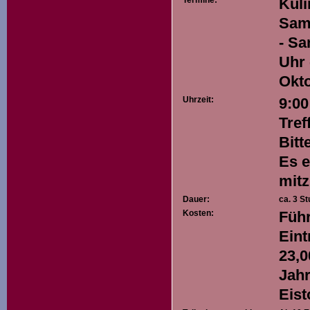
Termine:
Kuli
Sams
- Sa
Uhr 
Okto
Uhrzeit:
9:00
Tref
Bitt
Es e
mitz
Dauer:
ca. 3 S
Kosten:
Führ
Eint
23,0
Jahr
Eist