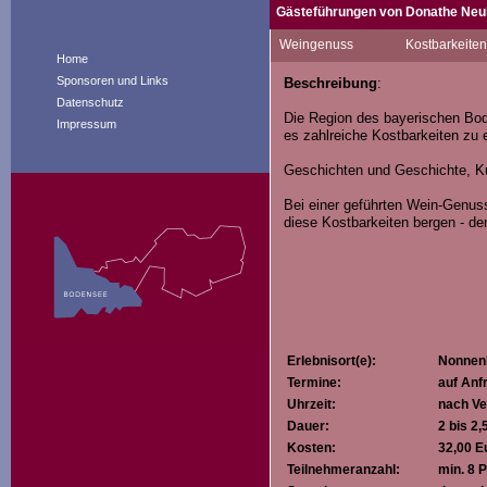
Gästeführungen von Donathe Neu
Als gebürtige Hessin ist es nicht
Weingenuss
Kostbarkeite
Nonnenhorn mit all ihrer Vielfalt.
Home
Sponsoren und Links
Beschreibung
:
Die herrlichen Aussichten auf den
Datenschutz
Seewein im Glas zu erleben – das 
Die Region des bayerischen Bod
Impressum
es zahlreiche Kostbarkeiten zu 
Geschichten und Geschichte, Kul
Bei einer geführten Wein-Genu
diese Kostbarkeiten bergen - d
Erlebnisort(e):
Nonnen
Termine:
auf Anf
Uhrzeit:
nach Ve
Dauer:
2 bis 2
Kosten:
32,00 E
Teilnehmeranzahl:
min. 8 