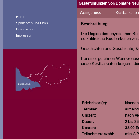
Gästeführungen von Donathe Neu
Als gebürtige Hessin ist es nicht
Weingenuss
Kostbarkeite
Nonnenhorn mit all ihrer Vielfalt.
Home
Sponsoren und Links
Beschreibung
:
Die herrlichen Aussichten auf den
Datenschutz
Seewein im Glas zu erleben – das 
Die Region des bayerischen Bod
Impressum
es zahlreiche Kostbarkeiten zu 
Geschichten und Geschichte, Kul
Bei einer geführten Wein-Genu
diese Kostbarkeiten bergen - d
Erlebnisort(e):
Nonnen
Termine:
auf Anf
Uhrzeit:
nach Ve
Dauer:
2 bis 2
Kosten:
32,00 E
Teilnehmeranzahl:
min. 8 