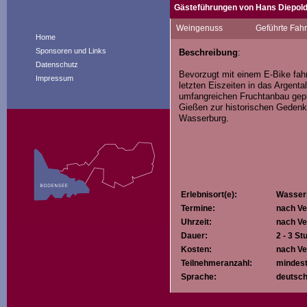
Gästeführungen von Hans Diepol
Mit Begeisterung genieße ich tägl
Weingenuss
Geführte Fah
Auf meinen angebotenen Fahrradtou
Home
- einzigartige Landschaft
Sponsoren und Links
Beschreibung
:
- die Naturvielfalt und
Datenschutz
- die Historie (Burgen, Schlösser,
Bevorzugt mit einem E-Bike fahr
Impressum
letzten Eiszeiten in das Argenta
begeistern.
umfangreichen Fruchtanbau gep
Gießen zur historischen Gedenk
Wasserburg.
Erlebnisort(e):
Wasserb
Termine:
nach Ve
Uhrzeit:
nach Ve
Dauer:
2 - 3 S
Kosten:
nach Ve
Teilnehmeranzahl:
mindest
Sprache:
deutsch