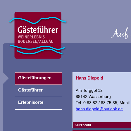
Gästeführungen
Hans Diepold
Gästeführer
Am Torggel 12
88142 Wasserburg
Erlebnisorte
Tel. 0 83 82 / 88 75 35, Mobi
hans.diepold@outlook.de
Kurzprofil