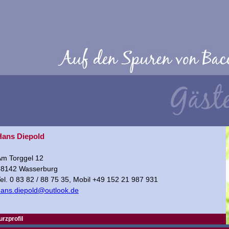
Hans Diepold
Am Torggel 12
88142 Wasserburg
el. 0 83 82 / 88 75 35, Mobil +49 152 21 987 931
ans.diepold@outlook.de
urzprofil