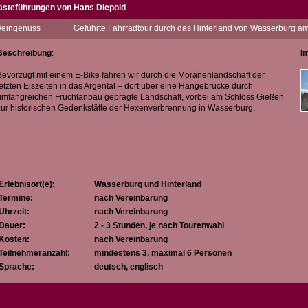
ästeführungen von Hans Diepold
it Begeisterung genieße ich täglich in unserer wunderschönen Bodenseeregion le
eingenuss
Geführte Fahrradtour durch das Hinterland von Wasserburg 
uf meinen angebotenen Fahrradtouren (teilweise in Verbindung mit einer Weinverko
 einzigartige Landschaft
Beschreibung
:
I
 die Naturvielfalt und
 die Historie (Burgen, Schlösser, Hexenprozesse)
Bevorzugt mit einem E-Bike fahren wir durch die Moränenlandschaft der
letzten Eiszeiten in das Argental – dort über eine Hängebrücke durch
egeistern.
umfangreichen Fruchtanbau geprägte Landschaft, vorbei am Schloss Gießen
zur historischen Gedenkstätte der Hexenverbrennung in Wasserburg.
Erlebnisort(e):
Wasserburg und Hinterland
Termine:
nach Vereinbarung
Uhrzeit:
nach Vereinbarung
Dauer:
2 - 3 Stunden, je nach Tourenwahl
Kosten:
nach Vereinbarung
Teilnehmeranzahl:
mindestens 3, maximal 6 Personen
Sprache:
deutsch, englisch