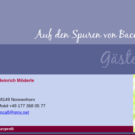
Heinrich Möderle
88149 Nonnenhorn
obil +49 177 368 05 77
finca8@gmx.net
urzprofil