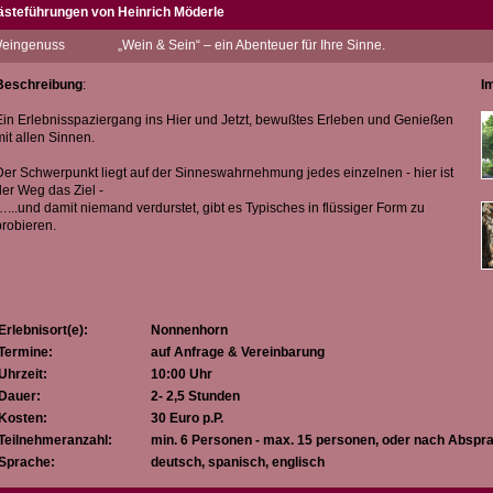
ästeführungen von Heinrich Möderle
Servus“ - Ich bin Heinrich Möderle, gebürtiger Vorarlberger und habe in Nonnenhor
eingenuss
„Wein & Sein“ – ein Abenteuer für Ihre Sinne.
otellerie im Ausland, hier meine Wahlheimat gefunden.
a wir eigentlich nur Augen & Ohren für das haben, was wir kennen, möchte ich 
Beschreibung
:
I
eindorf Ihre Sinne herausfordern, stärken und schulen.
ach dem Motto „Der Sinn des Lebens ist das Leben der Sinne“ Ulrich Erckenbrech
Ein Erlebnisspaziergang ins Hier und Jetzt, bewußtes Erleben und Genießen
mit allen Sinnen.
ch freu mich auf Sie!!!
Der Schwerpunkt liegt auf der Sinneswahrnehmung jedes einzelnen - hier ist
hr Heinrich
der Weg das Ziel -
…...und damit niemand verdurstet, gibt es Typisches in flüssiger Form zu
probieren.
Erlebnisort(e):
Nonnenhorn
Termine:
auf Anfrage & Vereinbarung
Uhrzeit:
10:00 Uhr
Dauer:
2- 2,5 Stunden
Kosten:
30 Euro p.P.
Teilnehmeranzahl:
min. 6 Personen - max. 15 personen, oder nach Abspr
Sprache:
deutsch, spanisch, englisch