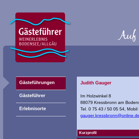
Gästeführungen
Judith Gauger
Gästeführer
Im Holzwinkel 8
88079 Kressbronn am Boden
Erlebnisorte
Tel. 0 75 43 / 50 05 54, Mobi
gauger.kressbronn@online.d
Kurzprofil