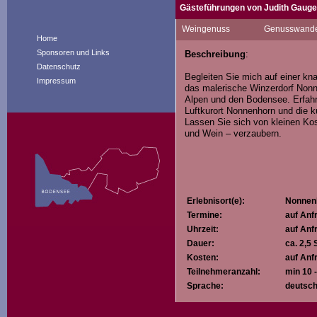
Gästeführungen von Judith Gauge
Mein Name ist Judith Gauger und 
Weingenuss
Genusswandel
Steiermark in Österreich. Schon a
Home
Im Juli 2022 durfte ich meine Ausb
Sponsoren und Links
Beschreibung
:
mich darauf Ihnen meine Begeist
Datenschutz
Begleiten Sie mich auf einer k
Impressum
das malerische Winzerdorf Nonne
Alpen und den Bodensee. Erfahr
Luftkurort Nonnenhorn und die 
Lassen Sie sich von kleinen Ko
und Wein – verzaubern.
Erlebnisort(e):
Nonnen
Termine:
auf Anf
Uhrzeit:
auf Anf
Dauer:
ca. 2,5
Kosten:
auf Anf
Teilnehmeranzahl:
min 10 
Sprache:
deutsch