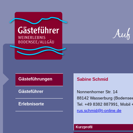
Gästeführungen
Sabine Schmid
Gästeführer
Nonnenhorner Str. 14
88142 Wasserburg (Bodense
Erlebnisorte
Tel. +49 8382 887991, Mobil
rus.schmid@t-online.de
Kurzprofil