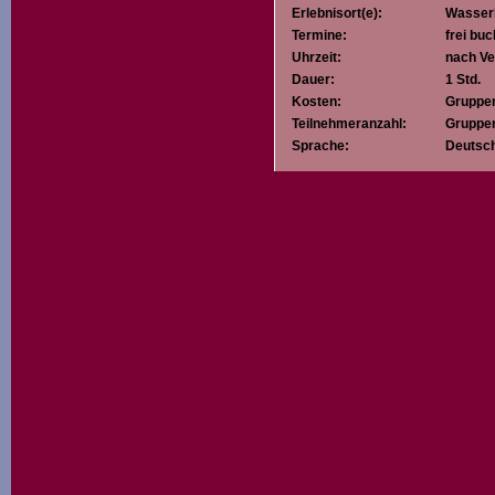
Erlebnisort(e):
Wasserb
Termine:
frei bu
Uhrzeit:
nach Ve
Dauer:
1 Std.
Kosten:
Gruppe
Teilnehmeranzahl:
Gruppen
Sprache:
Deutsc