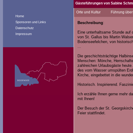
Gästeführungen von Sabine Schm
Paradiesisch ist sie, meine Heima
Orte und Kultur
Führung über 
umspült von schönen und schaurige
Home
sinnlichen und fröhlichen Momente
Sponsoren und Links
Beschreibung
:
Datenschutz
Eine unterhaltsame Stunde auf 
Impressum
von St. Gallus bis Martin Walse
Bodenseefelchen, von historis
...
Die geschichtsträchtige Halbins
Menschen: Mönche, Herrschaften,
zahlreichen Urlaubsgäste heute. 
des vom Wasser umspülten Erde
Kirche, eingebettet in die wun
Historisch. Inspirierend. Faszini
Ich erzähle Ihnen gerne mehr d
mit Ihnen!
Der Besuch der St. Georgskirche
Feier stattfindet.