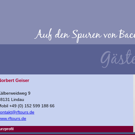
Norbert Geiser
Kälberweidweg 9
88131 Lindau
obil +49 (0) 152 599 188 66
ontakt@rftours.de
ww.rftours.de
urzprofil