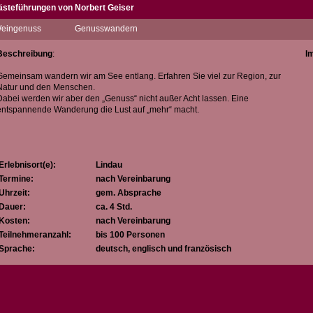
ästeführungen von Norbert Geiser
eit vielen Jahren begrüßen wir vom Team Regio-FUN-Tours Gäste aus der ganzen
eingenuss
Genusswandern
und um den Bodensee.
ir sind EU-zertifizierte Gästeführer*in und Reiseleiter*in. Wir planen gemeinsam
Beschreibung
:
I
it Ihnen den Urlaub/Ausflug in die 4-Länderregion Bodensee, damit diese Tage
in unvergessliches Erlebnis für Sie werden.
Gemeinsam wandern wir am See entlang. Erfahren Sie viel zur Region, zur
Natur und den Menschen.
Dabei werden wir aber den „Genuss“ nicht außer Acht lassen. Eine
U-zertifizierter Gästeführer/Reiseleiter
entspannende Wanderung die Lust auf „mehr“ macht.
eschäftsführer Regio-FUN-Tours UG
aketer "neuer Generation"
Erlebnisort(e):
Lindau
Termine:
nach Vereinbarung
Uhrzeit:
gem. Absprache
Dauer:
ca. 4 Std.
Kosten:
nach Vereinbarung
Teilnehmeranzahl:
bis 100 Personen
Sprache:
deutsch, englisch und französisch