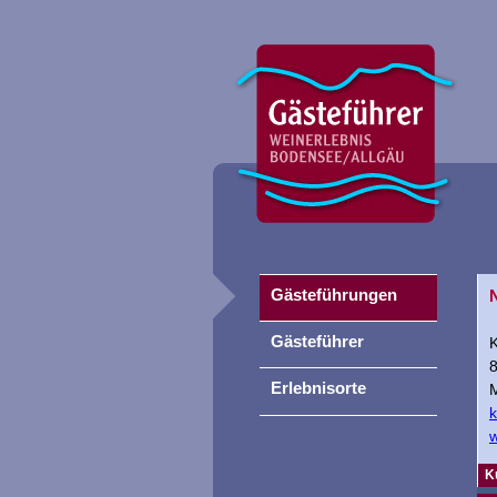
Gästeführungen
Gästeführer
Erlebnisorte
M
k
w
K