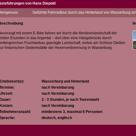
ästeführungen von Hans Diepold
it Begeisterung genieße ich täglich in unserer wunderschönen Bodenseeregion le
eingenuss
Geführte Fahrradtour durch das Hinterland von Wasserburg 
uf meinen angebotenen Fahrradtouren (teilweise in Verbindung mit einer Weinverko
 einzigartige Landschaft
Beschreibung
:
I
 die Naturvielfalt und
 die Historie (Burgen, Schlösser, Hexenprozesse)
Bevorzugt mit einem E-Bike fahren wir durch die Moränenlandschaft der
letzten Eiszeiten in das Argental – dort über eine Hängebrücke durch
egeistern.
umfangreichen Fruchtanbau geprägte Landschaft, vorbei am Schloss Gießen
zur historischen Gedenkstätte der Hexenverbrennung in Wasserburg.
Erlebnisort(e):
Wasserburg und Hinterland
Termine:
nach Vereinbarung
Uhrzeit:
nach Vereinbarung
Dauer:
2 - 3 Stunden, je nach Tourenwahl
Kosten:
nach Vereinbarung
Teilnehmeranzahl:
mindestens 3, maximal 6 Personen
Sprache:
deutsch, englisch