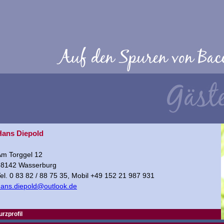
Hans Diepold
Am Torggel 12
88142 Wasserburg
el. 0 83 82 / 88 75 35, Mobil +49 152 21 987 931
ans.diepold@outlook.de
urzprofil